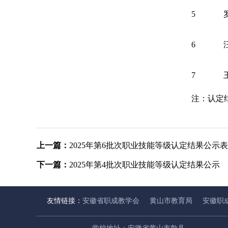
5
6
7
注：认定结
上一篇：
2025年第6批次职业技能等级认定结果公示表
下一篇：
2025年第4批次职业技能等级认定结果公示
友情链接：
安徽省职成教学会
黄山市教育局
安徽职