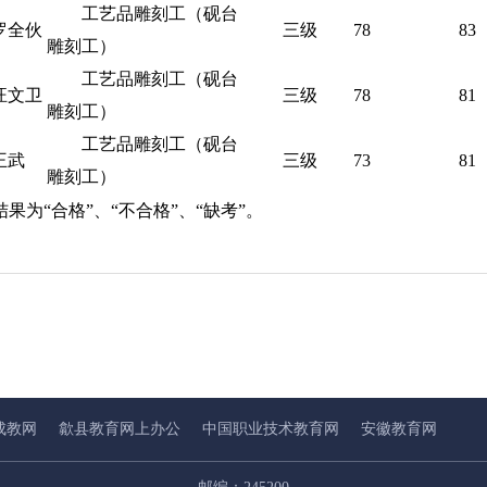
工艺品雕刻工（砚台
罗全伙
三级
78
83
雕刻工）
工艺品雕刻工（砚台
汪文卫
三级
78
81
雕刻工）
工艺品雕刻工（砚台
王武
三级
73
81
雕刻工）
果为“合格”、“不合格”、“缺考”。
成教网
歙县教育网上办公
中国职业技术教育网
安徽教育网