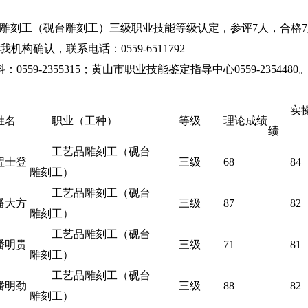
奖
踪管理
专业交流
同学之声
师资队伍建设
展工艺品雕刻工（砚台雕刻工）三级职业技能等级认定，参评7人，合格
构确认，联系电话：0559-6511792
秀毕业生
实习实训
重点专业建设
-2355315；黄山市职业技能鉴定指导中心0559-2354480
业信息
校园文化
特色项目建设
实
诗词专区
规章制度
姓名
职业（工种）
等级
理论成绩
绩
工艺品雕刻工（砚台
程士登
三级
68
84
雕刻工）
工艺品雕刻工（砚台
潘大方
三级
87
82
雕刻工）
工艺品雕刻工（砚台
潘明贵
三级
71
81
雕刻工）
工艺品雕刻工（砚台
潘明劲
三级
88
82
雕刻工）