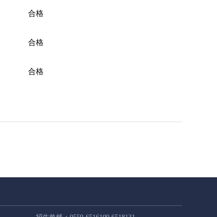
合格
合格
合格