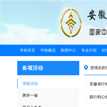
学校首页
学校概况
新闻中心
专业介绍
招
学校简介
学校新闻
电子类
招
各项活动
您现在的
机构设置
发展规划
机械类
招
学校荣誉
公告公示
计算机类
招
党政活动
安徽省行知
学校历史
教育信息
徽派艺术
就
两学一做
践行初心使
领导关怀
旅游服务
就