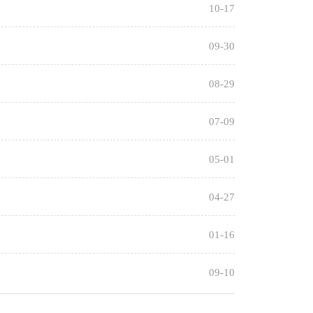
10-17
插花艺术
中职资助
德育
蔬菜生产技术
09-30
中职共同体
数学
PLC编程及应
08-29
党史学习教育
化学
用
物理
哲学与人生
07-09
英语
财政与税收
05-01
语文
全国导游基础
04-27
知识
01-16
09-10