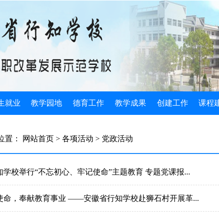
生就业
教学园地
德育工作
教学成果
创建工作
课程
生简介
教学管理
规章制度
国家级成果
示范校动态
公共素
位置：
网站首页
> 各项活动
> 党政活动
生政策
教学动态
班主任工作
省级成果
组织机构
专业核
生计划
教学改革
团委学生会
教研成果
媒体关注
实习实
学校举行“不忘初心、牢记使命”主题教育 专题党课报...
业指导
教师风采
光荣榜
创造发明
建设成果
专业基
命，奉献教育事业 ——安徽省行知学校赴狮石村开展革...
业安排
教研文萃
德育论文
2022教学成果
学校基本情况
三优