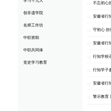
学习十九大
不忘初心
校园风貌
其他类别
跟
创非遗学院
安徽省行
优
名师工作坊
守初心 担
企
中职资助
安徽省行
中职共同体
行知学校
党史学习教育
行知学子
安徽省行
警示教育