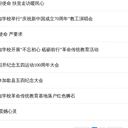
担使命 扶贫走访暖民心
奖
踪管理
专业交流
同学之声
师资队伍建设
知学校举行“庆祝新中国成立70周年”教工演唱会
秀毕业生
实习实训
重点专业建设
使命 严要求
业信息
校园文化
特色项目建设
诗词专区
规章制度
知学校开展“不忘初心 砥砺前行”革命传统教育活动
召开纪念五四运动100周年大会
参加歙县五四纪念大会
知学校革命传统教育基地落户红色狮石
 震撼心灵