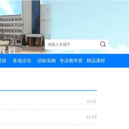
建设
各项活动
招标采购
专业教学资
精品课程
质课
党政活动
MySQL数据
源库
库应用
心课
两学一做
机器加工技术
信息技术基础
训课
学习十九大
数控技术应用
11-11
Python编程4
础课
创非遗学院
历史
11-03
Python编程2
评选
名师工作坊
艺术