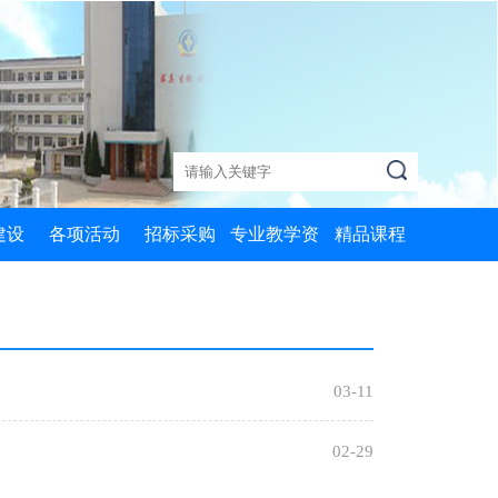
建设
各项活动
招标采购
专业教学资
精品课程
质课
党政活动
MySQL数据
源库
库应用
心课
两学一做
机器加工技术
信息技术基础
训课
学习十九大
数控技术应用
03-11
Python编程4
础课
创非遗学院
历史
02-29
Python编程2
评选
名师工作坊
艺术