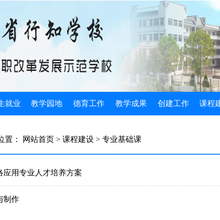
生就业
教学园地
德育工作
教学成果
创建工作
课程
生简介
教学管理
规章制度
国家级成果
示范校动态
公共素
位置：
网站首页
> 课程建设
> 专业基础课
生政策
教学动态
班主任工作
省级成果
组织机构
专业核
生计划
教学改革
团委学生会
教研成果
媒体关注
实习实
络应用专业人才培养方案
业指导
教师风采
光荣榜
创造发明
建设成果
专业基
与制作
业安排
教研文萃
德育论文
2022教学成果
学校基本情况
三优