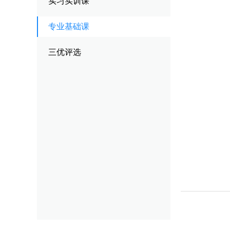
实习实训课
校园风貌
其他类别
跟
专业基础课
优
三优评选
企