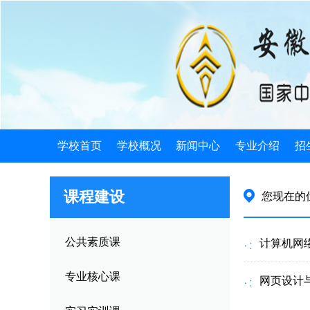
学校首页
学校概况
新闻中心
专业介绍
招
学校简介
学校新闻
电子类
招
课程建设
您现在的
机构设置
发展规划
机械类
招
学校荣誉
公告公示
计算机类
招
公共素质课
计算机网
学校历史
教育信息
徽派艺术
就
专业核心课
网页设计
领导关怀
旅游服务
就