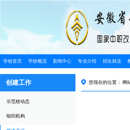
学校首页
学校概况
新闻中心
专业介绍
招生就业
学校简介
学校新闻
电子类
招生简介
创建工作
您现在的位置：
网
机构设置
发展规划
机械类
招生政策
学校荣誉
公告公示
计算机类
招生计划
示范校动态
学校历史
教育信息
徽派艺术
就业指导
组织机构
领导关怀
旅游服务
就业安排