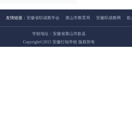
友情链接：
安徽省职成教学会
黄山市教育局
安徽职成教网
歙
学校地址：安徽省黄山市歙县
Copyright©2015 安徽行知学校 版权所有