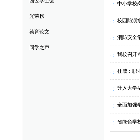
团委学生会
中小学校
校园风貌
其他类别
跟
光荣榜
校园防溺
优
德育论文
消防安全
企
同学之声
我校召开
杜威：职
升入大学
全面加强
省绿色学