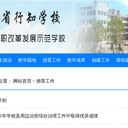
生就业
教学园地
德育工作
教学成果
创建工作
课程
生简介
教学管理
规章制度
国家级成果
示范校动态
公共素
位置：
网站首页
> 德育工作
生政策
教学动态
班主任工作
省级成果
组织机构
专业核
生计划
教学改革
团委学生会
教研成果
媒体关注
实习实
守则
业指导
教师风采
光荣榜
创造发明
建设成果
专业基
011年学校及周边治安综合治理工作中取得优异成绩
业安排
教研文萃
德育论文
2022教学成果
学校基本情况
三优