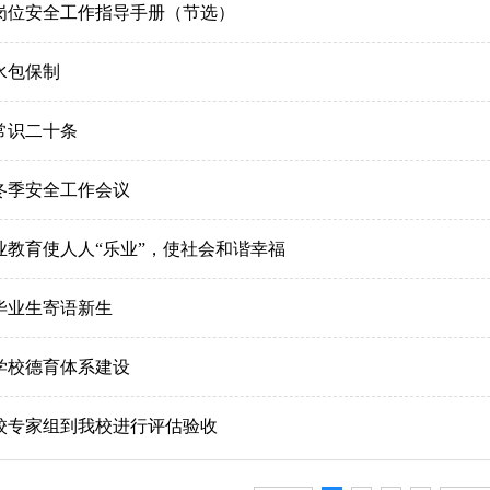
岗位安全工作指导手册（节选）
奖
踪管理
专业交流
同学之声
师资队伍建设
水包保制
秀毕业生
实习实训
重点专业建设
常识二十条
业信息
校园文化
特色项目建设
诗词专区
规章制度
冬季安全工作会议
业教育使人人“乐业”，使社会和谐幸福
毕业生寄语新生
学校德育体系建设
校专家组到我校进行评估验收