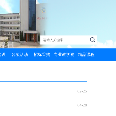
建设
各项活动
招标采购
专业教学资
精品课程
质课
党政活动
MySQL数据
源库
库应用
心课
两学一做
机器加工技术
信息技术基础
训课
学习十九大
数控技术应用
02-25
Python编程4
础课
创非遗学院
历史
04-28
Python编程2
评选
名师工作坊
艺术