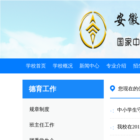
学校首页
学校概况
新闻中心
专业介绍
招
学校简介
学校新闻
电子类
招
德育工作
您现在的
机构设置
发展规划
机械类
招
学校荣誉
公告公示
计算机类
招
规章制度
中小学生
学校历史
教育信息
徽派艺术
就
班主任工作
我校在2
领导关怀
旅游服务
就