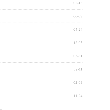
02-13
插花艺术
中职资助
德育
蔬菜生产技术
06-09
中职共同体
数学
PLC编程及应
04-24
党史学习教育
化学
用
物理
哲学与人生
12-05
英语
财政与税收
03-31
语文
全国导游基础
02-11
知识
02-09
11-24