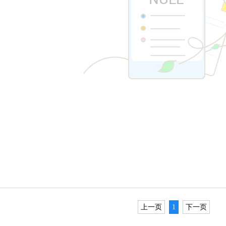
奖
踪管理
专业交流
同学之声
师资队伍建设
秀毕业生
实习实训
重点专业建设
业信息
校园文化
特色项目建设
诗词专区
规章制度
上一页
1
下一页