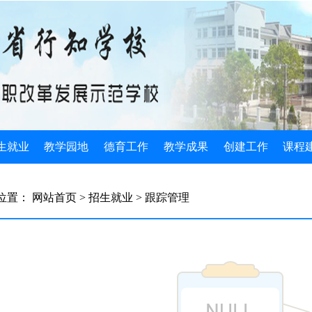
生就业
教学园地
德育工作
教学成果
创建工作
课程
生简介
教学管理
规章制度
国家级成果
示范校动态
公共素
位置：
网站首页
> 招生就业
> 跟踪管理
生政策
教学动态
班主任工作
省级成果
组织机构
专业核
生计划
教学改革
团委学生会
教研成果
媒体关注
实习实
业指导
教师风采
光荣榜
创造发明
建设成果
专业基
业安排
教研文萃
德育论文
2022教学成果
学校基本情况
三优