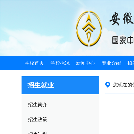
学校首页
学校概况
新闻中心
专业介绍
招
学校简介
学校新闻
电子类
招
招生就业
您现在的
机构设置
发展规划
机械类
招
学校荣誉
公告公示
计算机类
招
招生简介
学校历史
教育信息
徽派艺术
就
招生政策
领导关怀
旅游服务
就