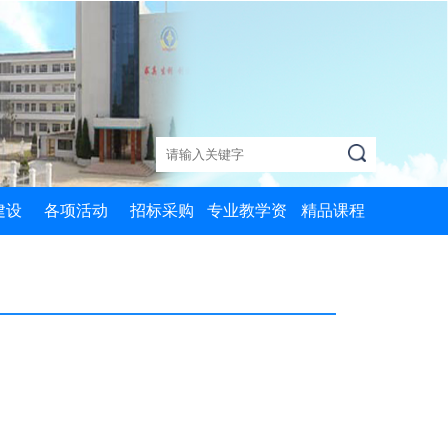
建设
各项活动
招标采购
专业教学资
精品课程
质课
党政活动
MySQL数据
源库
库应用
心课
两学一做
机器加工技术
信息技术基础
训课
学习十九大
数控技术应用
Python编程4
础课
创非遗学院
历史
Python编程2
评选
名师工作坊
艺术