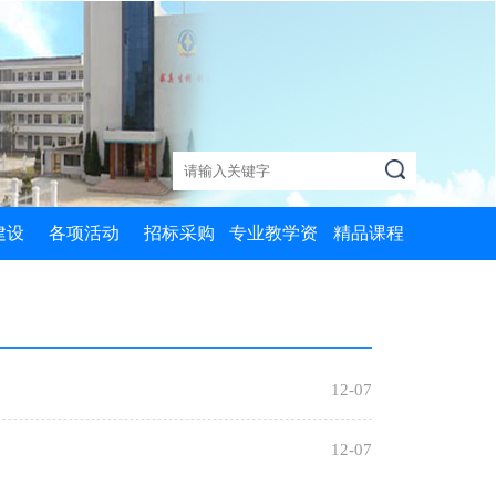
建设
各项活动
招标采购
专业教学资
精品课程
质课
党政活动
MySQL数据
源库
库应用
心课
两学一做
机器加工技术
信息技术基础
训课
学习十九大
数控技术应用
12-07
Python编程4
础课
创非遗学院
历史
12-07
Python编程2
评选
名师工作坊
艺术