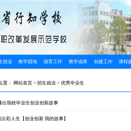
生就业
教学园地
德育工作
教学成果
创建工作
课程
生简介
教学管理
规章制度
国家级成果
示范校动态
公共素
位置：
网站首页
> 招生就业
> 优秀毕业生
生政策
教学动态
班主任工作
省级成果
组织机构
专业核
生计划
教学改革
团委学生会
教研成果
媒体关注
实习实
播出我校毕业生创业创新故事
业指导
教师风采
光荣榜
创造发明
建设成果
专业基
就出彩人生【创业创新 我的故事】
业安排
教研文萃
德育论文
2022教学成果
学校基本情况
三优