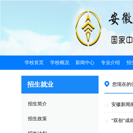
学校首页
学校概况
新闻中心
专业介绍
招
学校简介
学校新闻
电子类
招
招生就业
您现在的
机构设置
发展规划
机械类
招
学校荣誉
公告公示
计算机类
招
招生简介
安徽新闻
学校历史
教育信息
徽派艺术
就
招生政策
“双创”成
领导关怀
旅游服务
就