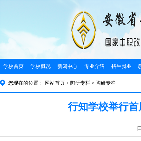
学校首页
学校概况
新闻中心
专业介绍
招生就业
学校简介
学校新闻
电子类
招生简介
您现在的位置：
网站首页
> 陶研专栏
> 陶研专栏
机构设置
发展规划
机械类
招生政策
行知学校举行首
学校荣誉
公告公示
计算机类
招生计划
学校历史
教育信息
徽派艺术
就业指导
日
领导关怀
旅游服务
就业安排