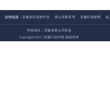
友情链接：
安徽省职成教学会
黄山市教育局
安徽职成教网
歙
学校地址：安徽省黄山市歙县
Copyright©2015 安徽行知学校 版权所有