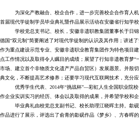
校园风貌
其他类别
跟踪管理
为深化产教融合、校企合作，进一步完善校企合作育人机制
首届现代学徒制学员毕业典礼暨作品展示活动在安徽省行知学校
优秀毕业生
学校党总支书记、校长，安徽非遗职教集团董事长于日锦
企业信息
德国“双元制”简要阐述了对现代学徒制的认识及其作用；讲述
作为重点建设示范专业、安徽非遗职业教育集团作为特色项目建
点工作情况以及取得令人瞩目的成绩；展望了行知非遗教育梦“
市场、建立首个非物质文化遗产产品自贸区）发展愿景。并殷切
典文化，不断提高艺术修养；还要学习现代互联网技术，充分应
优秀学生代表、2014年“挑战杯”—彩虹人生全国职业
作企业实训实习的经历、体会以及取得的成果，并希望学校和企
毕业典礼由校党总支副书记、校长助理江晓晖主持。歙砚
作品进行了展示，评选出了俞青的歙砚作品《梦乡》、方春晖的