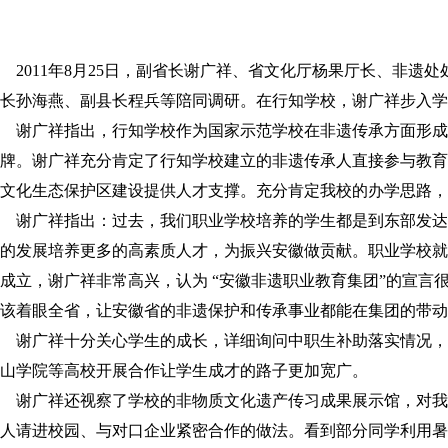
校园风貌
其他类别
跟踪管理
2011年8月25日，副省长谢广祥、省文化厅杨果厅长、非
优秀毕业生
长孙海燕、副县长程兵等陪同调研。在行知学校，谢广祥步入学
企业信息
谢广祥指出，行知学校作为国家示范学校在非遗传承方面形成
牌。谢广祥充分肯定了行知学校建立的非遗传承人直接参与教育
文化生态保护区建设提供人才支撑。充分肯定我校的办学思路，
谢广祥指出：过去，我们职业学校培养的学生都是到东部发达
的发展培养更多的高素质人才，为振兴安徽做贡献。职业学校就
成立，谢广祥非常高兴，认为 “安徽非遗职业教育集团”的宣
该着眼全省，让安徽省的非遗保护和传承事业都能在集团的带动
谢广祥十分关心学生的成长，详细询问中职生补助落实情况，
山学院等高校开展合作让学生成才的路子更加宽广。
谢广祥还视察了学校的非物质文化遗产传习成果展示馆，对我
人请进校园、与对口企业紧密合作的做法。看到部分同学利用暑