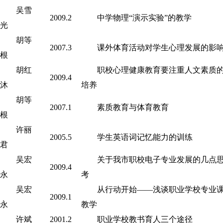
吴雪
2009.2
中学物理“演示实验”的教学
光
胡等
2007.3
课外体育活动对学生心理发展的影
根
胡红
职校心理健康教育要注重人文素质
2009.4
沐
培养
胡等
2007.1
素质教育与体育教育
根
许丽
2005.5
学生英语词记忆能力的训练
君
吴宏
关于我市职校电子专业发展的几点
2009.4
永
考
吴宏
从行动开始――浅谈职业学校专业
2009.1
永
教学
许斌
2001.2
职业学校教书育人三个途径