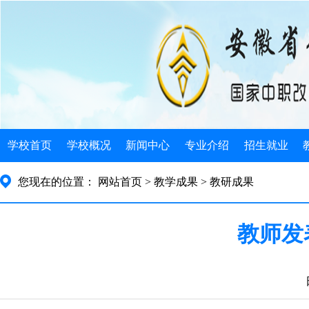
学校首页
学校概况
新闻中心
专业介绍
招生就业
学校简介
学校新闻
电子类
招生简介
您现在的位置：
网站首页
> 教学成果
> 教研成果
机构设置
发展规划
机械类
招生政策
教师发
学校荣誉
公告公示
计算机类
招生计划
学校历史
教育信息
徽派艺术
就业指导
领导关怀
旅游服务
就业安排