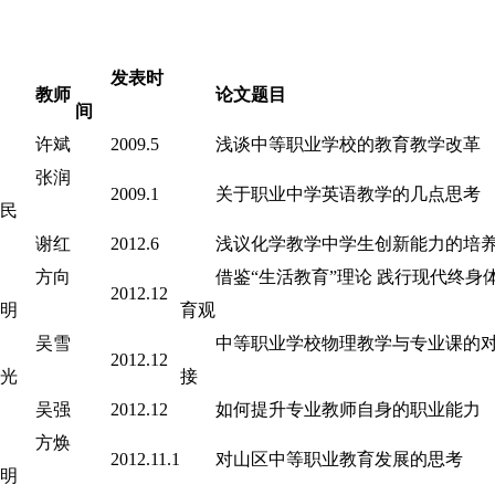
校园风貌
其他类别
跟踪管理
发表时
优秀毕业生
教师
论文题目
间
企业信息
许斌
2009.5
浅谈中等职业学校的教育教学改革
张润
2009.1
关于职业中学英语教学的几点思考
民
谢红
2012.6
浅议化学教学中学生创新能力的培
方向
借鉴“生活教育”理论 践行现代终身
2012.12
明
育观
吴雪
中等职业学校物理教学与专业课的
2012.12
光
接
吴强
2012.12
如何提升专业教师自身的职业能力
方焕
2012.11.1
对山区中等职业教育发展的思考
明