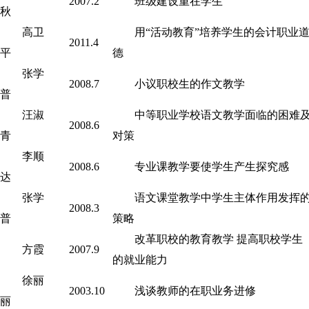
2007.2
班级建设重在学生
秋
高卫
用“活动教育”培养学生的会计职业
2011.4
平
德
张学
2008.7
小议职校生的作文教学
普
汪淑
中等职业学校语文教学面临的困难
2008.6
青
对策
李顺
2008.6
专业课教学要使学生产生探究感
达
张学
语文课堂教学中学生主体作用发挥
2008.3
普
策略
改革职校的教育教学 提高职校学生
方霞
2007.9
的就业能力
徐丽
2003.10
浅谈教师的在职业务进修
丽