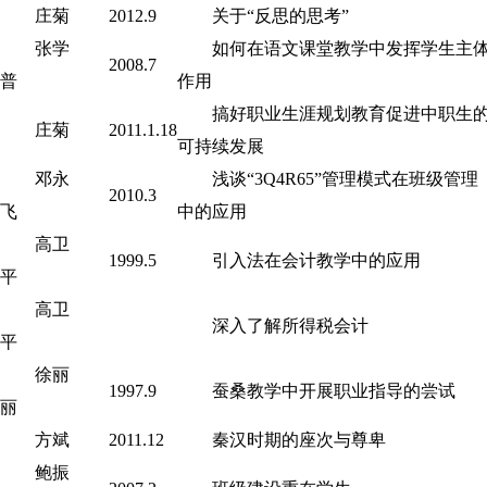
庄菊
2012.9
关于“反思的思考”
张学
如何在语文课堂教学中发挥学生主
2008.7
普
作用
搞好职业生涯规划教育促进中职生
庄菊
2011.1.18
可持续发展
邓永
浅谈“3Q4R65”管理模式在班级管理
2010.3
飞
中的应用
高卫
1999.5
引入法在会计教学中的应用
平
高卫
深入了解所得税会计
平
徐丽
1997.9
蚕桑教学中开展职业指导的尝试
丽
方斌
2011.12
秦汉时期的座次与尊卑
鲍振