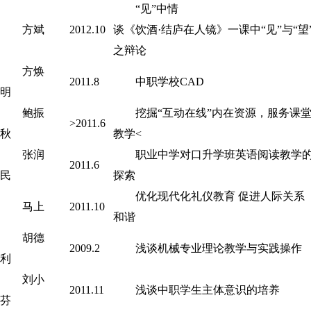
“见”中情
方斌
2012.10
谈《饮酒·结庐在人镜》一课中“见”与“望
之辩论
方焕
2011.8
中职学校CAD
明
鲍振
挖掘“互动在线”内在资源，服务课
>2011.6
秋
教学<
张润
职业中学对口升学班英语阅读教学
2011.6
民
探索
优化现代化礼仪教育 促进人际关系
马上
2011.10
和谐
胡德
2009.2
浅谈机械专业理论教学与实践操作
利
刘小
2011.11
浅谈中职学生主体意识的培养
芬