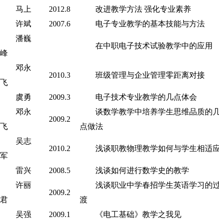
马上
2012.8
改进教学方法 强化专业素养
许斌
2007.6
电子专业教学的基本技能与方法
潘巍
在中职电子技术试验教学中的应用
峰
邓永
2010.3
班级管理与企业管理零距离对接
飞
虞勇
2009.3
电子技术专业教学的几点体会
邓永
谈数学教学中培养学生思维品质的
2009.2
飞
点做法
吴志
2010.2
浅谈职教物理教学如何与学生相适
军
雷兴
2008.5
浅谈如何进行数学史的教学
许丽
浅谈职业中学春招学生英语学习的
2009.2
君
渡
吴强
2009.1
《电工基础》教学之我见