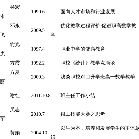
吴宏
1999.6
面向人才市场和行业发展
永
邓永
优化教学过程评价 促进职高数学教
2009.5
飞
学
俞光
1997.4
职业中学的健康教育
贞
方霞
1992.2
职校《统计》教学点滴谈
方夏
2009.3
浅谈职校对口升学班高一数学教学
丽
谢红
2011.10.8
班主任工作小结
吴志
2010.7
钳工技能大赛之思考
军
以生为本，培养和发展学生的主体
黄娟
2004.10
识